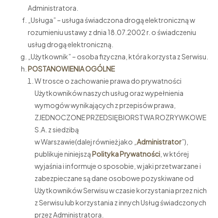
Administratora.
„Usługa” – usługa świadczona drogą elektroniczną w
rozumieniu ustawy z dnia 18.07.2002 r. o świadczeniu
usług drogą elektroniczną.
„Użytkownik” – osoba fizyczna, która korzysta z Serwisu.
POSTANOWIENIA OGÓLNE
W trosce o zachowanie prawa do prywatności
Użytkowników naszych usług oraz wypełnienia
wymogów wynikających z przepisów prawa,
ZJEDNOCZONE PRZEDSIĘBIORSTWA ROZRYWKOWE
S.A. z siedzibą
w Warszawie(dalej również jako „
Administrator
”),
publikuje niniejszą
Polityka Prywatności
, w której
wyjaśnia i informuje o sposobie, w jaki przetwarzane i
zabezpieczane są dane osobowe pozyskiwane od
Użytkowników Serwisu w czasie korzystania przez nich
z Serwisu lub korzystania z innych Usług świadczonych
przez Administratora.