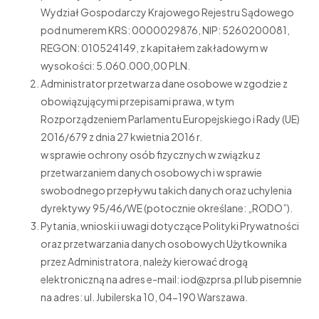
Wydział Gospodarczy Krajowego Rejestru Sądowego
pod numerem KRS: 0000029876, NIP: 5260200081,
REGON: 010524149, z kapitałem zakładowym w
wysokości: 5.060.000,00 PLN.
Administrator przetwarza dane osobowe w zgodzie z
obowiązującymi przepisami prawa, w tym
Rozporządzeniem Parlamentu Europejskiego i Rady (UE)
2016/679 z dnia 27 kwietnia 2016 r.
w sprawie ochrony osób fizycznych w związku z
przetwarzaniem danych osobowych i w sprawie
swobodnego przepływu takich danych oraz uchylenia
dyrektywy 95/46/WE (potocznie określane: „RODO”).
Pytania, wnioski i uwagi dotyczące Polityki Prywatności
oraz przetwarzania danych osobowych Użytkownika
przez Administratora, należy kierować drogą
elektroniczną na adres e-mail: iod@zprsa.pl lub pisemnie
na adres: ul. Jubilerska 10, 04-190 Warszawa.