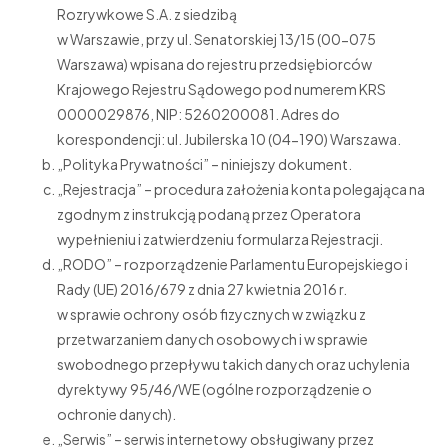
Rozrywkowe S.A. z siedzibą
w Warszawie, przy ul. Senatorskiej 13/15 (00-075
Warszawa) wpisana do rejestru przedsiębiorców
Krajowego Rejestru Sądowego pod numerem KRS
0000029876, NIP: 5260200081. Adres do
korespondencji: ul. Jubilerska 10 (04-190) Warszawa.
„Polityka Prywatności” – niniejszy dokument.
„Rejestracja” – procedura założenia konta polegająca na
zgodnym z instrukcją podaną przez Operatora
wypełnieniu i zatwierdzeniu formularza Rejestracji.
„RODO” – rozporządzenie Parlamentu Europejskiego i
Rady (UE) 2016/679 z dnia 27 kwietnia 2016 r.
w sprawie ochrony osób fizycznych w związku z
przetwarzaniem danych osobowych i w sprawie
swobodnego przepływu takich danych oraz uchylenia
dyrektywy 95/46/WE (ogólne rozporządzenie o
ochronie danych).
„Serwis” – serwis internetowy obsługiwany przez