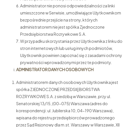
Administrator nie ponosi odpowiedzialności za linki
umieszczone w Serwisie, umożliwiające Użytkownikom
bezpośrednie przejście na strony, których
administratorem nie jest spółka Zjednoczone
Przedsiębiorstwa Rozrywkowe S.A.
W przypadku skorzystania przez Użytkownika z linku do
stron internetowych lub usług innych podmiotów,
Użytkownik powinien zapoznać się z zasadami ochrony
prywatności wprowadzonymi przez te podmioty.
ADMINISTRATOR DANYCH OSOBOWYCH
Administratorem danych osobowych Użytkownika jest
spółka ZJEDNOCZONE PRZEDSIĘBIORSTWA
ROZRYWKOWE S.A. z siedzibą w Warszawie, przy ul.
Senatorskiej 13/15, (00-075) Warszawa (adres do
korespondencji: ul. Jubilerska 10, 04-190 Warszawa),
wpisana do rejestru przedsiębiorców prowadzonego
przez Sąd Rejonowy dla m.st. Warszawy w Warszawie, XII