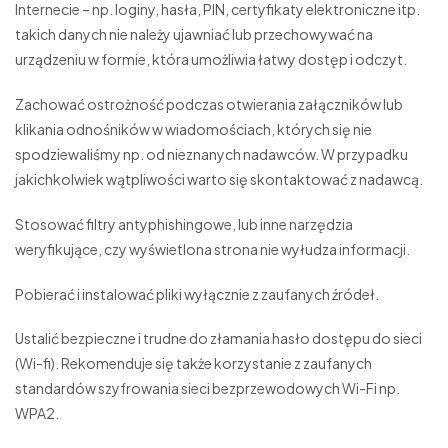
Internecie – np. loginy, hasła, PIN, certyfikaty elektroniczne itp.
takich danych nie należy ujawniać lub przechowywać na
urządzeniu w formie, która umożliwia łatwy dostęp i odczyt.
Zachować ostrożność podczas otwierania załączników lub
klikania odnośników w wiadomościach, których się nie
spodziewaliśmy np. od nieznanych nadawców. W przypadku
jakichkolwiek wątpliwości warto się skontaktować z nadawcą.
Stosować filtry antyphishingowe, lub inne narzędzia
weryfikujące, czy wyświetlona strona nie wyłudza informacji.
Pobierać i instalować pliki wyłącznie z zaufanych źródeł.
Ustalić bezpieczne i trudne do złamania hasło dostępu do sieci
(Wi-fi). Rekomenduje się także korzystanie z zaufanych
standardów szyfrowania sieci bezprzewodowych Wi-Fi np.
WPA2.