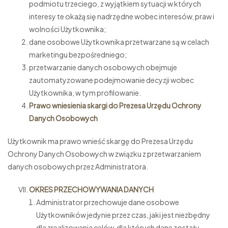
podmiotu trzeciego, z wyjątkiem sytuacji w których
interesy te okażą się nadrzędne wobec interesów, praw i
wolności Użytkownika;
dane osobowe Użytkownika przetwarzane są w celach
marketingu bezpośredniego;
przetwarzanie danych osobowych obejmuje
zautomatyzowane podejmowanie decyzji wobec
Użytkownika, w tym profilowanie.
Prawo wniesienia skargi do Prezesa Urzędu Ochrony
Danych Osobowych
Użytkownik ma prawo wnieść skargę do Prezesa Urzędu
Ochrony Danych Osobowych w związku z przetwarzaniem
danych osobowych przez Administratora.
OKRES PRZECHOWYWANIA DANYCH
Administrator przechowuje dane osobowe
Użytkowników jedynie przez czas, jaki jest niezbędny
dla zrealizowania celów, dla których dane zostały