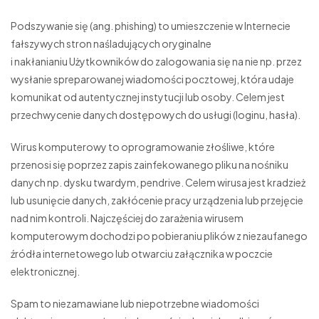
Podszywanie się (ang. phishing) to umieszczenie w Internecie
fałszywych stron naśladujących oryginalne
i nakłanianiu Użytkowników do zalogowania się na nie np. przez
wysłanie spreparowanej wiadomości pocztowej, która udaje
komunikat od autentycznej instytucji lub osoby. Celem jest
przechwycenie danych dostępowych do usługi (loginu, hasła).
Wirus komputerowy to oprogramowanie złośliwe, które
przenosi się poprzez zapis zainfekowanego pliku na nośniku
danych np. dysku twardym, pendrive. Celem wirusa jest kradzież
lub usunięcie danych, zakłócenie pracy urządzenia lub przejęcie
nad nim kontroli. Najczęściej do zarażenia wirusem
komputerowym dochodzi po pobieraniu plików z niezaufanego
źródła internetowego lub otwarciu załącznika w poczcie
elektronicznej.
Spam to niezamawiane lub niepotrzebne wiadomości