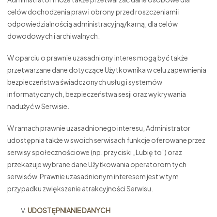
celów dochodzenia praw i obrony przed roszczeniami i
odpowiedzialnością administracyjną/karną, dla celów
dowodowych i archiwalnych.
W oparciu o prawnie uzasadniony interes mogą być także
przetwarzane dane dotyczące Użytkownika w celu zapewnienia
bezpieczeństwa świadczonych usług i systemów
informatycznych, bezpieczeństwa sesji oraz wykrywania
nadużyć w Serwisie.
W ramach prawnie uzasadnionego interesu, Administrator
udostępnia także w swoich serwisach funkcje oferowane przez
serwisy społecznościowe (np. przyciski „Lubię to”) oraz
przekazuje wybrane dane Użytkowania operatorom tych
serwisów. Prawnie uzasadnionym interesem jest w tym
przypadku zwiększenie atrakcyjności Serwisu.
UDOSTĘPNIANIE DANYCH