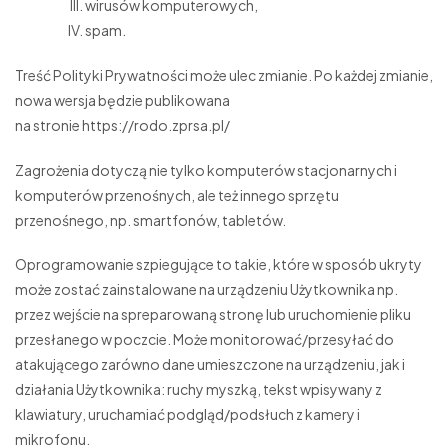
wirusów komputerowych,
spam.
Treść Polityki Prywatności może ulec zmianie. Po każdej zmianie,
nowa wersja będzie publikowana
na stronie https://rodo.zprsa.pl/
Zagrożenia dotyczą nie tylko komputerów stacjonarnych i
komputerów przenośnych, ale też innego sprzętu
przenośnego, np. smartfonów, tabletów.
Oprogramowanie szpiegujące to takie, które w sposób ukryty
może zostać zainstalowane na urządzeniu Użytkownika np.
przez wejście na spreparowaną stronę lub uruchomienie pliku
przesłanego w poczcie. Może monitorować/przesyłać do
atakującego zarówno dane umieszczone na urządzeniu, jak i
działania Użytkownika: ruchy myszką, tekst wpisywany z
klawiatury, uruchamiać podgląd/podsłuch z kamery i
mikrofonu.