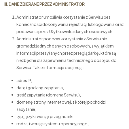
III. DANE ZBIERANE PRZEZ ADMINISTRATOR
Administrator umożliwia korzystanie z Serwisu bez
konieczności dokonywania rejestracji lub logowania oraz
podawania przez Użytkownika danych osobowych.
Administrator podczas korzystania z Serwisu nie
gromadzi żadnych danych osobowych, z wyjątkiem
informacji przesyłanych przez przeglądarkę, które są
niezbędne dla zapewnienia technicznego dostępu do
Serwisu. Takie informacje obejmują:
adres IP,
datę i godzinę zapytania,
treść zapytania (domena Serwisu),
domenę strony internetowej, z której pochodzi
zapytanie,
typ, język i wersję przeglądarki,
rodzaj i wersję systemu operacyjnego,