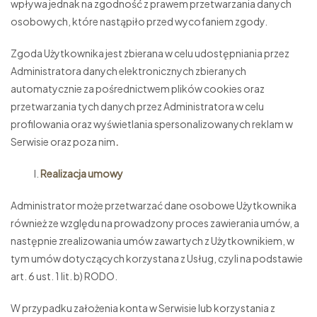
wpływa jednak na zgodność z prawem przetwarzania danych
osobowych, które nastąpiło przed wycofaniem zgody.
Zgoda Użytkownika jest zbierana w celu udostępniania przez
Administratora danych elektronicznych zbieranych
automatycznie za pośrednictwem plików cookies oraz
przetwarzania tych danych przez Administratora w celu
profilowania oraz wyświetlania spersonalizowanych reklam w
Serwisie oraz poza nim
.
Realizacja umowy
Administrator może przetwarzać dane osobowe Użytkownika
również ze względu na prowadzony proces zawierania umów, a
następnie zrealizowania umów zawartych z Użytkownikiem, w
tym umów dotyczących korzystana z Usług, czyli na podstawie
art. 6 ust. 1 lit. b) RODO.
W przypadku założenia konta w Serwisie lub korzystania z