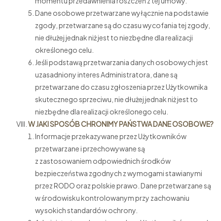
momentu przedawnienia roszczeń z tej umowy.
Dane osobowe przetwarzane wyłącznie na podstawie
zgody, przetwarzane są do czasu wycofania tej zgody,
nie dłużej jednak niż jest to niezbędne dla realizacji
określonego celu.
Jeśli podstawą przetwarzania danych osobowych jest
uzasadniony interes Administratora, dane są
przetwarzane do czasu zgłoszenia przez Użytkownika
skutecznego sprzeciwu, nie dłużej jednak niż jest to
niezbędne dla realizacji określonego celu.
W JAKI SPOSÓB CHRONIMY PAŃSTWA DANE OSOBOWE?
Informacje przekazywane przez Użytkowników
przetwarzane i przechowywane są
z zastosowaniem odpowiednich środków
bezpieczeństwa zgodnych z wymogami stawianymi
przez RODO oraz polskie prawo. Dane przetwarzane są
w środowisku kontrolowanym przy zachowaniu
wysokich standardów ochrony.