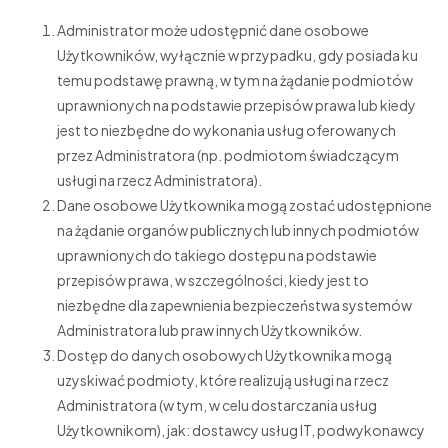
Administrator może udostępnić dane osobowe
Użytkowników, wyłącznie w przypadku, gdy posiada ku
temu podstawę prawną, w tym na żądanie podmiotów
uprawnionych na podstawie przepisów prawa lub kiedy
jest to niezbędne do wykonania usług oferowanych
przez Administratora (np. podmiotom świadczącym
usługi na rzecz Administratora).
Dane osobowe Użytkownika mogą zostać udostępnione
na żądanie organów publicznych lub innych podmiotów
uprawnionych do takiego dostępu na podstawie
przepisów prawa, w szczególności, kiedy jest to
niezbędne dla zapewnienia bezpieczeństwa systemów
Administratora lub praw innych Użytkowników.
Dostęp do danych osobowych Użytkownika mogą
uzyskiwać podmioty, które realizują usługi na rzecz
Administratora (w tym, w celu dostarczania usług
Użytkownikom), jak: dostawcy usług IT, podwykonawcy