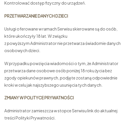
Kontrolować dostęp fizyczny do urządzeń.
PRZETWARZANIE DANYCH DZIECI
Usługi oferowane w ramach Serwisu skierowane są do osób,
które ukończyły 18 lat. W związku
z powyższym Administrator nie przetwarza świadomie danych
osobowych dzieci.
W przypadku powzięcia wiadomości o tym, że Administrator
przetwarza dane osobowe osób poniżej 18 roku życia bez
zgody opiekunów prawnych, podjęte zostaną odpowiednie
kroki w celu jak najszybszego usunięcia tych danych.
ZMIANY W POLITYCE PRYWATNOŚCI
Administrator zamieszcza w stopce Serwisu link do aktualnej
treści Polityki Prywatności.