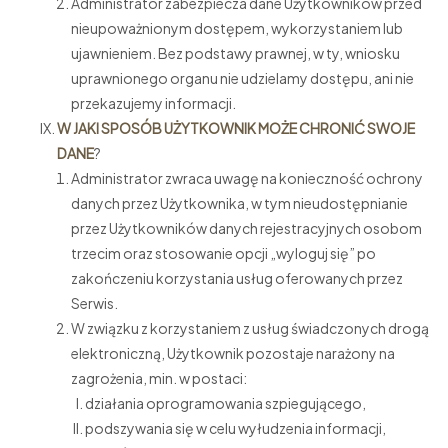
Administrator zabezpiecza dane Użytkowników przed
nieupoważnionym dostępem, wykorzystaniem lub
ujawnieniem. Bez podstawy prawnej, w ty, wniosku
uprawnionego organu nie udzielamy dostępu, ani nie
przekazujemy informacji.
W JAKI SPOSÓB UŻYTKOWNIK MOŻE CHRONIĆ SWOJE
DANE
?
Administrator zwraca uwagę na konieczność ochrony
danych przez Użytkownika, w tym nieudostępnianie
przez Użytkowników danych rejestracyjnych osobom
trzecim oraz stosowanie opcji „wyloguj się” po
zakończeniu korzystania usług oferowanych przez
Serwis.
W związku z korzystaniem z usług świadczonych drogą
elektroniczną, Użytkownik pozostaje narażony na
zagrożenia, min. w postaci:
działania oprogramowania szpiegującego,
podszywania się w celu wyłudzenia informacji,