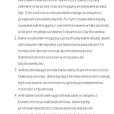
zebrane oraz przez czas wymagany przepisami prawa
(np. 5 lat od końca roku podatkowego w związku z
przepisami podatkowymi). Po tym czasie dane będą
usuwane lub mogą być zanonimizowane w taki sposób,
iż nie jest możliwe ustalenie tożsamości Użytkownika.
Dane osobowe mogą być przechowywane dłużej, jeżeli
obowiązek taki wynika z przepisów prawa lub jest to
konieczne dla obrony lub dochodzenia przez
Administratora roszczeń w stosunku do
Użytkowników.
Jeśli podstawą przetwarzania danych jest konieczność
realizacji umowy, dane będą przetwarzane przez czas jej
wykonywania i do momentu upływu przedawnienia
roszczeń z tej umowy.
Jeśli dane osobowe są przetwarzane w związku z
koniecznością realizacji umowy, dane będą
przetwarzane przez czas jej wykonywania i do