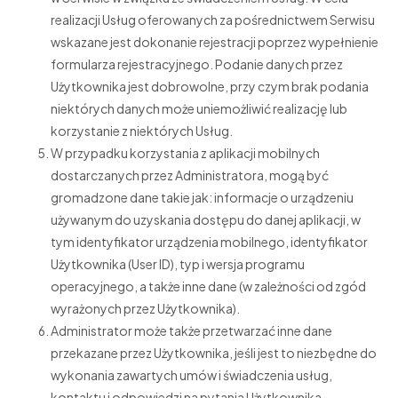
realizacji Usług oferowanych za pośrednictwem Serwisu
wskazane jest dokonanie rejestracji poprzez wypełnienie
formularza rejestracyjnego. Podanie danych przez
Użytkownika jest dobrowolne, przy czym brak podania
niektórych danych może uniemożliwić realizację lub
korzystanie z niektórych Usług.
W przypadku korzystania z aplikacji mobilnych
dostarczanych przez Administratora, mogą być
gromadzone dane takie jak: informacje o urządzeniu
używanym do uzyskania dostępu do danej aplikacji, w
tym identyfikator urządzenia mobilnego, identyfikator
Użytkownika (User ID), typ i wersja programu
operacyjnego, a także inne dane (w zależności od zgód
wyrażonych przez Użytkownika).
Administrator może także przetwarzać inne dane
przekazane przez Użytkownika, jeśli jest to niezbędne do
wykonania zawartych umów i świadczenia usług,
kontaktu i odpowiedzi na pytania Użytkownika.