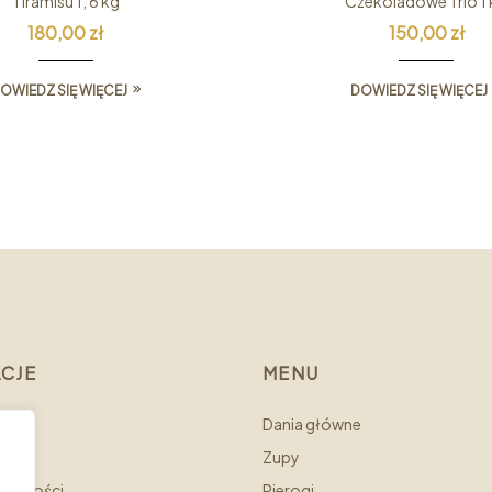
Tiramisu 1, 6 kg
Czekoladowe Trio 1
180,00
zł
150,00
zł
OWIEDZ SIĘ WIĘCEJ
DOWIEDZ SIĘ WIĘCEJ
CJE
MENU
Dania główne
Zupy
ywatności
Pierogi