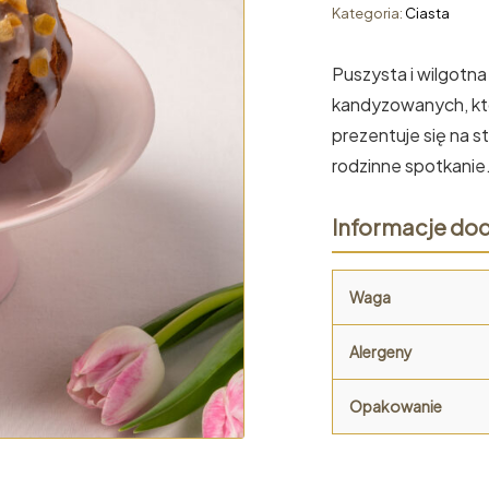
Kategoria:
Ciasta
Puszysta i wilgotn
kandyzowanych, któ
prezentuje się na s
rodzinne spotkanie
Informacje do
Waga
Alergeny
Opakowanie