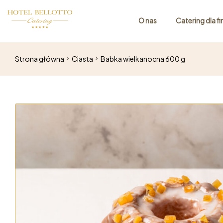
O nas
Catering dla f
Strona główna
Ciasta
Babka wielkanocna 600 g