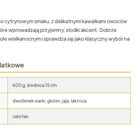
a o cytrynowym smaku, z delikatnymi kawałkami owoców
re wprowadzają przyjemny, słodki akcent. Dobrze
tole wielkanocnym i sprawdza się jako klasyczny wybór na
.
datkowe
600 g, średnica 15 cm
dwutlenek siarki, gluten, jaja, laktoza
celofan