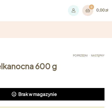
0
0,00
zł
.
POPRZEDNI
NASTĘPNY
elkanocna 600 g
95,00
ZŁ
95,00
ZŁ
Brak w magazynie