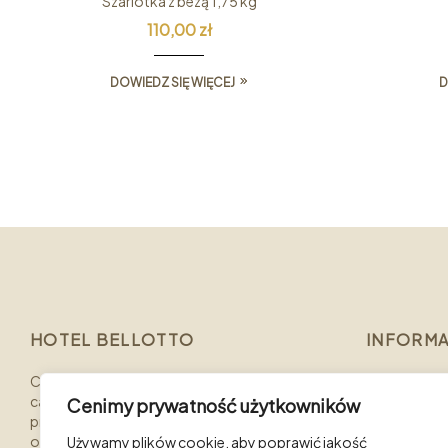
Szarlotka z bezą 1,75 kg
110,00
zł
DOWIEDZ SIĘ WIĘCEJ
D
HOTEL BELLOTTO
INFORMA
Catering Bellotto to bogate doświadczenie
O nas
całego zespołu, najwyższa jakość używanych
Cenimy prywatność użytkowników
Kontakt
produktów, wyśmienity smak i profesjonalna
obsługa gwarantujące sukces każdego
Używamy plików cookie, aby poprawić jakość
Polityka pr