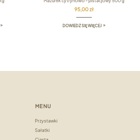
 kg
Mazurek cytrynowo – pistacjowy 500 g
95,00
zł
DOWIEDZ SIĘ WIĘCEJ
MENU
Przystawki
Sałatki
Ciasta