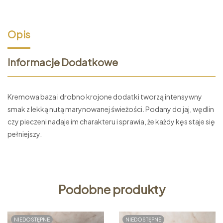
Opis
Informacje Dodatkowe
Kremowa baza i drobno krojone dodatki tworzą intensywny
smak z lekką nutą marynowanej świeżości. Podany do jaj, wędlin
czy pieczeni nadaje im charakteru i sprawia, że każdy kęs staje się
pełniejszy.
Podobne produkty
NIEDOSTĘPNE
NIEDOSTĘPNE