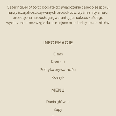
Catering Bellotto to bogate doświadczenie całego zespołu,
najwyższa jakość używanych produktów, wyśmienity smak i
profesjonalna obsługa gwarantujące sukces każdego
wydarzenia – bez względu na miejsce oraz liczbę uczestników.
INFORMACJE
O nas
Kontakt
Polityka prywatności
Koszyk
MENU
Dania główne
Zupy