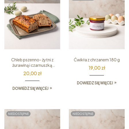
Chleb pszenno- żytni z
Ćwikła z chrzanem 180 g
żurawiną i czarnuszką
19,00
zł
850 g
20,00
zł
DOWIEDZ SIĘ WIĘCEJ
DOWIEDZ SIĘ WIĘCEJ
NIEDOSTĘPNE
NIEDOSTĘPNE