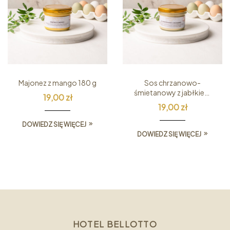
Majonez z mango 180 g
Sos chrzanowo-
śmietanowy z jabłkiem
19,00
zł
180 g
19,00
zł
DOWIEDZ SIĘ WIĘCEJ
DOWIEDZ SIĘ WIĘCEJ
HOTEL BELLOTTO