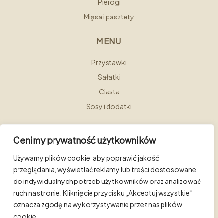
Pierogi
Mięsa i pasztety
MENU
Przystawki
Sałatki
Ciasta
Sosy i dodatki
Cenimy prywatność użytkowników
Używamy plików cookie, aby poprawić jakość
przeglądania, wyświetlać reklamy lub treści dostosowane
Copyright © 2025 Hotel Bellotto. Wszystkie prawa
do indywidualnych potrzeb użytkowników oraz analizować
zastrzeżone. Realizacja
Fusion Marketing
ruch na stronie. Kliknięcie przycisku „Akceptuj wszystkie”
oznacza zgodę na wykorzystywanie przez nas plików
Polityka prywatności
Regulamin
cookie.