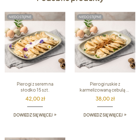
NIEDOSTĘPNE
NIEDOSTĘPNE
Pierogi z serem na
Pierogi ruskie z
słodko 15 szt.
karmelizowaną cebulą 15
szt.
42,00
zł
38,00
zł
DOWIEDZ SIĘ WIĘCEJ
DOWIEDZ SIĘ WIĘCEJ