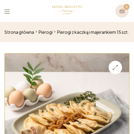
0
Strona główna
Pierogi
Pierogi z kaczką i majerankiem 15 szt.