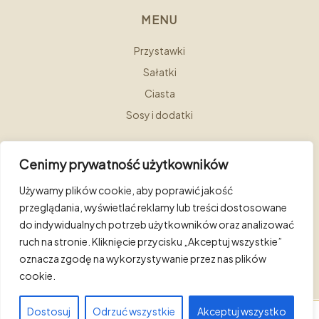
MENU
Przystawki
Sałatki
Ciasta
Sosy i dodatki
Cenimy prywatność użytkowników
Używamy plików cookie, aby poprawić jakość
przeglądania, wyświetlać reklamy lub treści dostosowane
Copyright © 2025 Hotel Bellotto. Wszystkie prawa
do indywidualnych potrzeb użytkowników oraz analizować
zastrzeżone. Realizacja
Fusion Marketing
ruch na stronie. Kliknięcie przycisku „Akceptuj wszystkie”
oznacza zgodę na wykorzystywanie przez nas plików
Polityka prywatności
Regulamin
cookie.
Dostosuj
Odrzuć wszystkie
Akceptuj wszystko