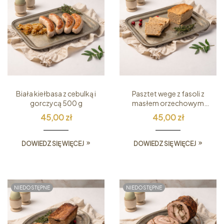
Biała kiełbasa z cebulką i
Pasztet wege z fasoli z
gorczycą 500 g
masłem orzechowym
420 g
45,00
zł
45,00
zł
DOWIEDZ SIĘ WIĘCEJ
DOWIEDZ SIĘ WIĘCEJ
NIEDOSTĘPNE
NIEDOSTĘPNE