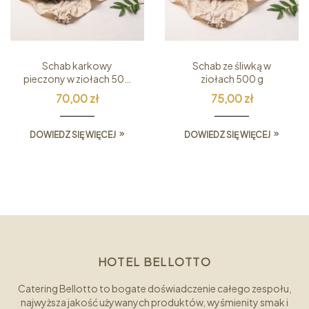
Schab karkowy
Schab ze śliwką w
pieczony w ziołach 500
ziołach 500 g
g
70,00
zł
75,00
zł
DOWIEDZ SIĘ WIĘCEJ
DOWIEDZ SIĘ WIĘCEJ
HOTEL BELLOTTO
Catering Bellotto to bogate doświadczenie całego zespołu,
najwyższa jakość używanych produktów, wyśmienity smak i