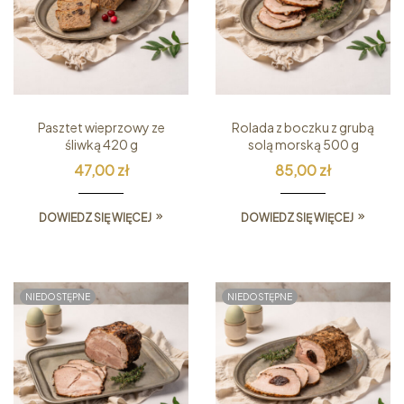
Pasztet wieprzowy ze
Rolada z boczku z grubą
śliwką 420 g
solą morską 500 g
47,00
zł
85,00
zł
DOWIEDZ SIĘ WIĘCEJ
DOWIEDZ SIĘ WIĘCEJ
NIEDOSTĘPNE
NIEDOSTĘPNE